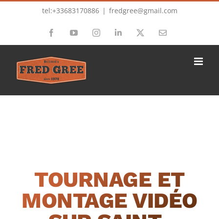
Passer
tel:+33683170886
|
fredgree@gmail.com
au
Facebook
YouTube
Instagram
LinkedIn
X
Email
contenu
TOURNAGE ET
MONTAGE VIDÉO