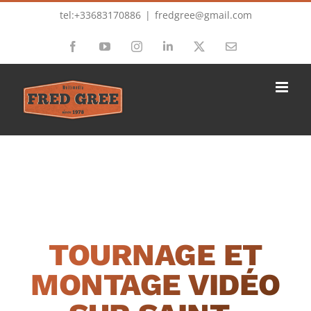
Passer
tel:+33683170886
|
fredgree@gmail.com
au
Facebook
YouTube
Instagram
LinkedIn
X
Email
contenu
TOURNAGE ET
MONTAGE VIDÉO