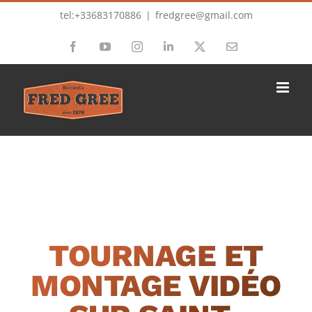
Passer
tel:+33683170886
|
fredgree@gmail.com
au
Facebook
YouTube
Instagram
LinkedIn
X
Email
contenu
TOURNAGE ET
MONTAGE VIDÉO