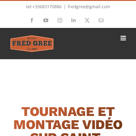
Passer
tel:+33683170886
|
fredgree@gmail.com
au
Facebook
YouTube
Instagram
LinkedIn
X
Email
contenu
TOURNAGE ET
MONTAGE VIDÉO