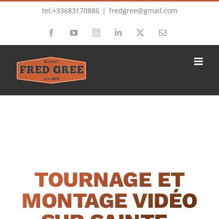
Passer
tel:+33683170886
|
fredgree@gmail.com
au
Facebook
YouTube
Instagram
LinkedIn
X
Email
contenu
TOURNAGE ET
MONTAGE VIDÉO