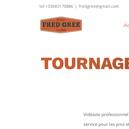
Passer
tel:+33683170886
|
fredgree@gmail.com
au
contenu
Ac
TOURNAGE
Vidéaste professionnel 
service pour les pros e