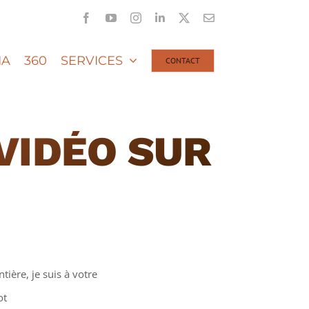
Facebook
YouTube
Instagram
LinkedIn
X
Email
IA
360
SERVICES
CONTACT
VIDÉO SUR
tière, je suis à votre
ot